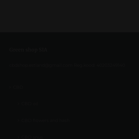
Green shop SIA
cbdshop.estland@gmail.com Reg.kood: 40203249140
CBD
CBD oil
CBD flowers and hash
CBD snus