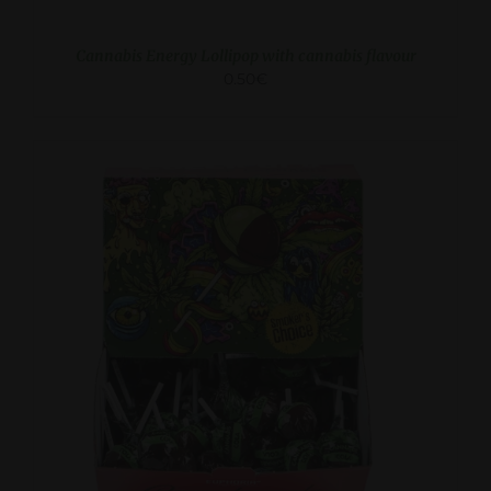
Cannabis Energy Lollipop with cannabis flavour
0.50
€
ADD TO CART
/
DETAILS