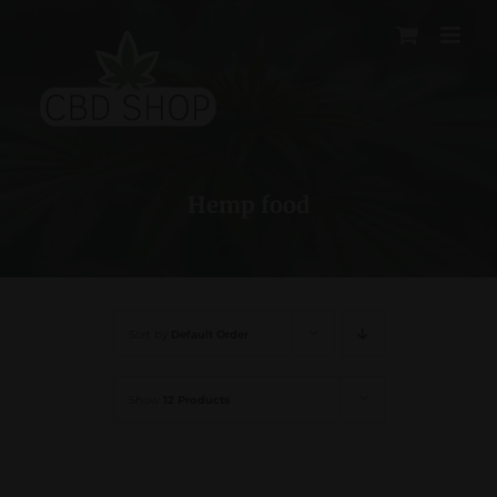
Skip
to
content
Hemp food
Sort by
Default Order
Show
12 Products