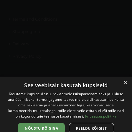
Terms and Conditions
Shopping info
Delivery
Privacy Policy
×
My Account
See veebisait kasutab küpsiseid
Contact
Kasutame küpsiseid sisu, reklaamide isikupärastamiseks ja liikluse
analüüsimiseks. Samuti jagame teavet meie saidi kasutamise kohta
oma reklaami- ja analüüsipartneritega, kes võivad seda
kombineerida muu teabega, mille olete neile esitanud või mille nad
on kogunud teie teenuste kasutamisest.
Privaatsuspoliitika
Sellel veebilehel kasutatakse
küpsiseid. Veebilehe kasutamist
Nõustun
NÕUSTU KÕIGIGA
KEELDU KÕIGIST
jätkates nõustute küpsiste