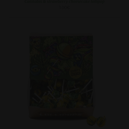
Cannabis & strawberry cheesecake lollipop
1.00
€
ADD TO CART
/
DETAILS