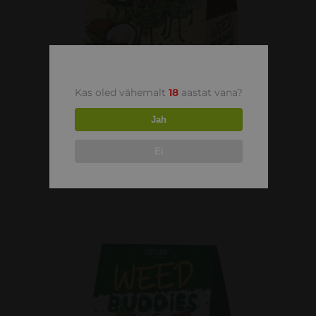
DETAILS
Kas oled vähemalt
18
aastat vana?
Jah
Ei
WEED BUDDIES DARK
5.00
€